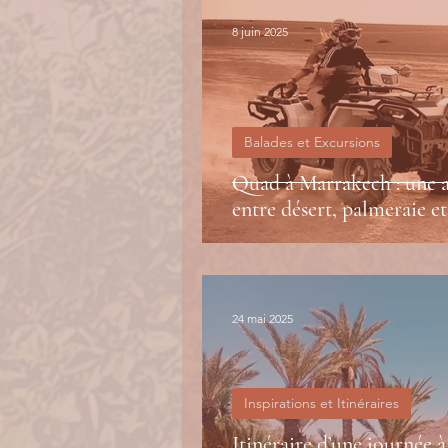
8 juin 2025
Balades et Excursions
Quad à Marrakech : une a
entre désert, palmeraie et
24 mai 2025
Inspirations et Itinéraires
Itinéraire d’une journée 