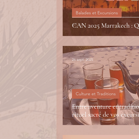
Balades et Excursions
CAN 2025 Marrakech : Qu
26 sept. 2025
Culture et Traditions
Entre aventure et traditio
rituel sacré de vos excur