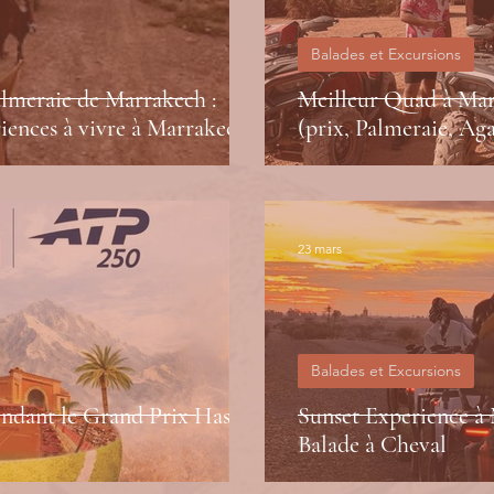
Balades et Excursions
almeraie de Marrakech :
Meilleur Quad à Mar
riences à vivre à Marrakech.
(prix, Palmeraie, Aga
23 mars
Balades et Excursions
endant le Grand Prix Hassan
Sunset Experience à
Balade à Cheval