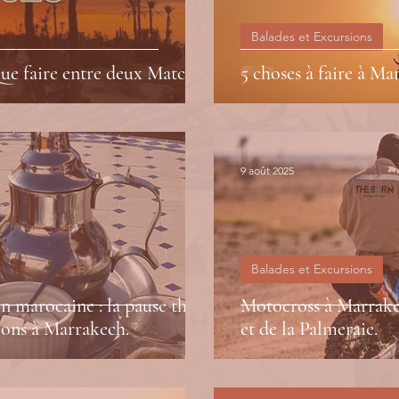
Balades et Excursions
e faire entre deux Matchs ?
5 choses à faire à M
9 août 2025
Balades et Excursions
n marocaine : la pause thé,
Motocross à Marrakec
sions à Marrakech.
et de la Palmeraie.