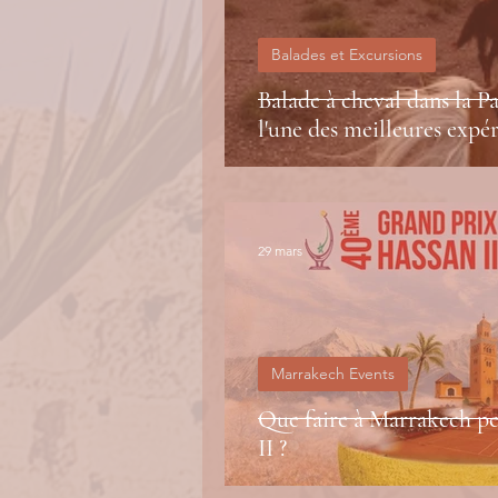
Balades et Excursions
Balade à cheval dans la P
l'une des meilleures expé
29 mars
Marrakech Events
Que faire à Marrakech p
II ?