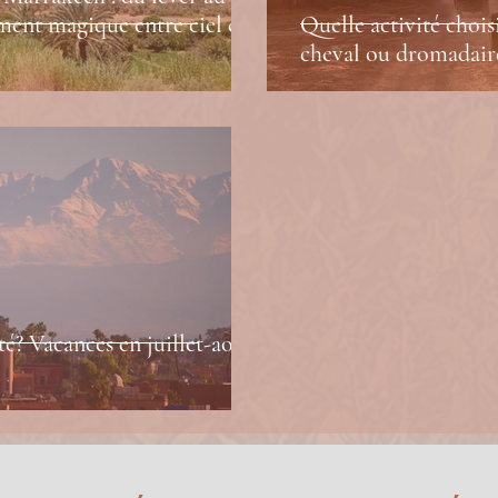
ment magique entre ciel et
Quelle activité chois
cheval ou dromadair
té? Vacances en juillet-août