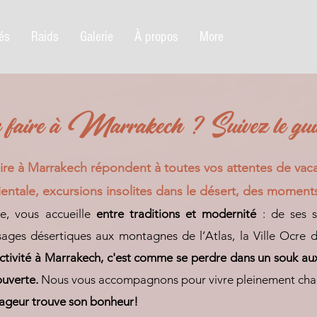
tés
Raids
Galerie
À propos
More
faire à Marrakech ? Suivez le gui
faire à Marrakech répondent à toutes vos attentes de vaca
ientale, excursions insolites dans le désert, des moment
nte, vous accueille
entre traditions et modernité
: de ses 
ages désertiques aux montagnes de l’Atlas, la Ville Ocre 
activité à Marrakech, c'est comme se perdre dans un souk aux
uverte.
Nous vous accompagnons pour vivre pleinement chaq
ageur trouve son bonheur!