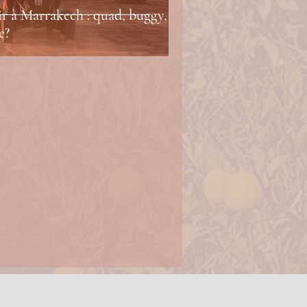
ir à Marrakech : quad, buggy,
e?