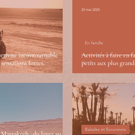
25 mai 2025
En famille
ctivité incontournable
Activités à faire en 
 sensations fortes.
petits aux plus grand
19 mai 2025
Balades et Excursions
à Marrakech : du lever au