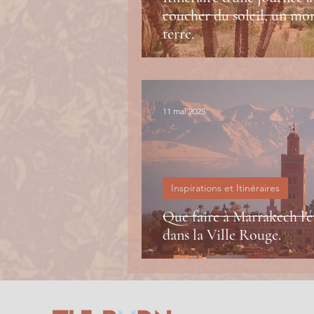
coucher du soleil, un mo
terre.
11 mai 2025
Inspirations et Itinéraires
Que faire à Marrakech l'é
dans la Ville Rouge.