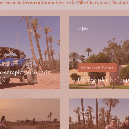
c les activités incontournables de la Ville Ocre, vivez l'instan
25 juin
Marrakech Events
e complet 2026 (prix,
ls)
Où regarder la Coup
14 avr.