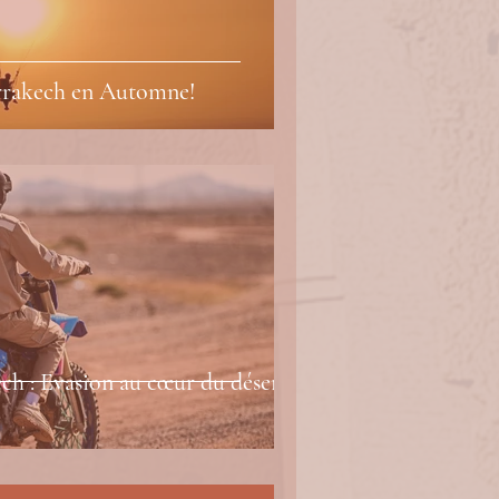
arrakech en Automne!
h : Evasion au cœur du désert