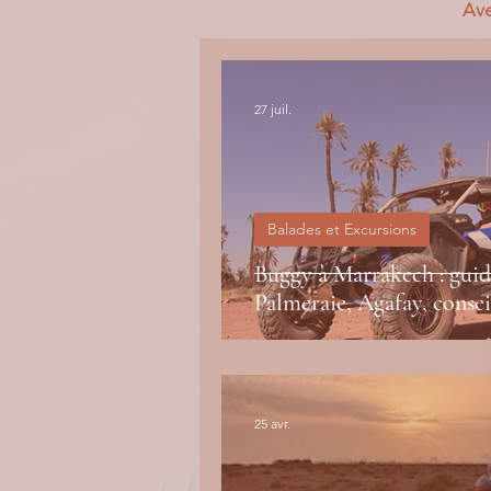
Ave
27 juil.
Balades et Excursions
Buggy à Marrakech : guid
Palmeraie, Agafay, consei
25 avr.