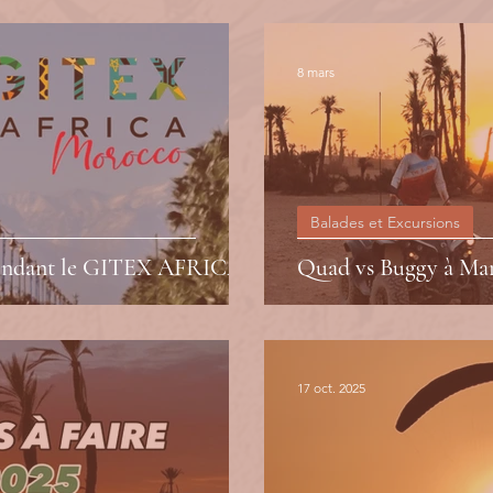
8 mars
Balades et Excursions
pendant le GITEX AFRICA?
Quad vs Buggy à Ma
17 oct. 2025