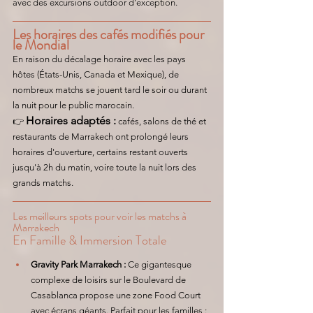
avec des excursions outdoor d’exception.
Les horaires des cafés modifiés pour 
le Mondial
En raison du décalage horaire avec les pays 
hôtes (États-Unis, Canada et Mexique), de 
nombreux matchs se jouent tard le soir ou durant 
la nuit pour le public marocain.
Horaires adaptés :
👉 
 cafés, salons de thé et 
restaurants de Marrakech ont prolongé leurs 
horaires d'ouverture, certains restant ouverts 
jusqu'à 2h du matin, voire toute la nuit lors des 
grands matchs.
Les meilleurs spots pour voir les matchs à 
Marrakech
En Famille & Immersion Totale
Gravity Park Marrakech :
 Ce gigantesque 
complexe de loisirs sur le Boulevard de 
Casablanca propose une zone Food Court 
avec écrans géants. Parfait pour les familles : 