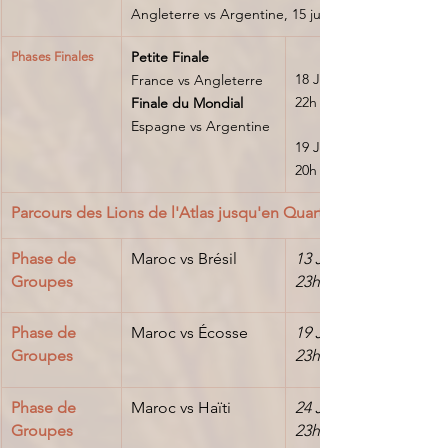
Angleterre vs Argentine, 15 juillet 2026 à 20h        
Petite Finale
Phases Finales
18 Juillet 2026 à 
France vs Angleterre
22h
Finale du Mondial
Espagne vs Argentine
19 Juillet 2026 à 
20h
Parcours des Lions de l'Atlas jusqu'en Quart de Finale
Phase de 
Maroc vs Brésil
13 Juin 2026 à 
Groupes
23h
Phase de 
Maroc vs Écosse
19 Juin 2026 à 
Groupes
23h
Phase de 
Maroc vs Haïti
24 Juin 2026 à 
Groupes
23h