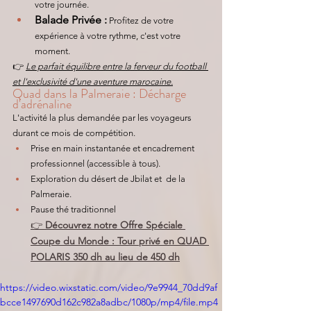
votre journée.
Balade Privée :
 Profitez de votre 
expérience à votre rythme, c'est votre 
moment. 
👉 
Le parfait équilibre entre la ferveur du football 
et l'exclusivité d'une aventure marocaine.
Quad dans la Palmeraie : Décharge 
d'adrénaline
L'activité la plus demandée par les voyageurs 
durant ce mois de compétition.
Prise en main instantanée et encadrement 
professionnel (accessible à tous).
Exploration du désert de Jbilat et  de la 
Palmeraie.
Pause thé traditionnel 
👉
 Découvrez notre Offre Spéciale 
Coupe du Monde : Tour privé en QUAD 
POLARIS 350 dh au lieu de 450 dh
https://video.wixstatic.com/video/9e9944_70dd9af
bcce1497690d162c982a8adbc/1080p/mp4/file.mp4