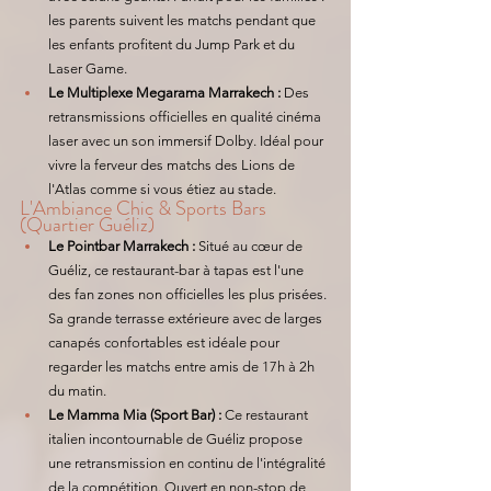
les parents suivent les matchs pendant que 
les enfants profitent du Jump Park et du 
Laser Game.
Le Multiplexe Megarama Marrakech :
 Des 
retransmissions officielles en qualité cinéma 
laser avec un son immersif Dolby. Idéal pour 
vivre la ferveur des matchs des Lions de 
l'Atlas comme si vous étiez au stade.
L'Ambiance Chic & Sports Bars 
(Quartier Guéliz)
Le Pointbar Marrakech :
 Situé au cœur de 
Guéliz, ce restaurant-bar à tapas est l'une 
des fan zones non officielles les plus prisées. 
Sa grande terrasse extérieure avec de larges 
canapés confortables est idéale pour 
regarder les matchs entre amis de 17h à 2h 
du matin.
Le Mamma Mia (Sport Bar) :
 Ce restaurant 
italien incontournable de Guéliz propose 
une retransmission en continu de l'intégralité 
de la compétition. Ouvert en non-stop de 