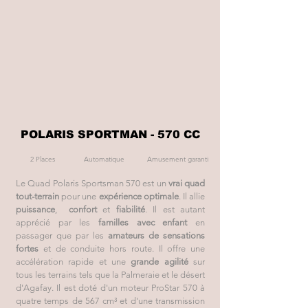
POLARIS SPORTMAN - 570 CC
2 Places
Automatique
Amusement garanti
Le Quad Polaris Sportsman 570 est un
vrai quad
tout-terrain
pour une
expérience optimale
. Il allie
puissance
,
confort
et
fiabilité
. Il est autant
apprécié par les
familles avec enfant
en
passager que par les
amateurs de sensations
fortes
et de conduite hors route. Il offre une
accélération rapide et une
grande agilité
sur
tous les terrains tels que la Palmeraie et le désert
d'Agafay. Il est doté d'un moteur ProStar 570 à
quatre temps de 567 cm³ et d'une transmission