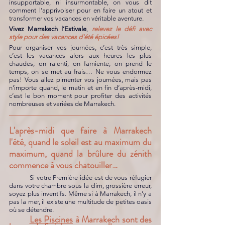
insupportable, ni insurmontable, on vous dit 
comment l’apprivoiser pour en faire un atout et 
transformer vos vacances en véritable aventure. 
Vivez Marrakech l’Estivale
, 
relevez le défi avec 
style pour des vacances d'été épicées!
Pour organiser vos journées, c’est très simple, 
c’est les vacances alors aux heures les plus 
chaudes, on ralenti, on farniente, on prend le 
temps, on se met au frais… Ne vous endormez 
pas! Vous allez pimenter vos journées, mais pas 
n’importe quand, le matin et en fin d’après-midi, 
c’est le bon moment pour profiter des activités 
nombreuses et variées de Marrakech.
L'après-midi que faire à Marrakech 
l'été, quand le soleil est au maximum du 
maximum, quand la brûlure du zénith 
commence à vous chatouiller…
	Si votre Première idée est de vous réfugier 
dans votre chambre sous la clim, grossière erreur, 
soyez plus inventifs. Même si à Marrakech, il n'y a 
pas la mer, il existe une multitude de petites oasis 
où se détendre. 
Les Piscines
 à Marrakech sont des 