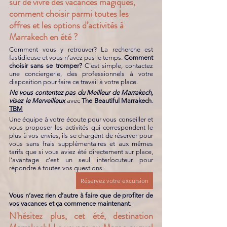
sûr de vivre des vacances magiques, 
comment choisir parmi toutes les 
offres et les options d’activités à 
Marrakech en été ? 
Comment vous y retrouver? La recherche est 
fastidieuse et vous n’avez pas le temps. 
Comment 
choisir sans se tromper?
 C'est simple, contactez 
une conciergerie, des professionnels à votre 
disposition pour faire ce travail à votre place. 
Ne vous contentez pas du Meilleur de Marrakech, 
visez le Merveilleux
 avec
 The Beautiful Marrakech
. 
TBM
Une équipe à votre écoute pour vous conseiller et 
vous proposer les activités qui correspondent le 
plus à vos envies, ils se chargent de réserver pour 
vous sans frais supplémentaires et aux mêmes 
tarifs que si vous aviez été directement sur place, 
l’avantage c’est un seul interlocuteur pour 
répondre à toutes vos questions. 
Réservez votre excursion
Vous n’avez rien d’autre à faire que de profiter de 
vos vacances et ça commence maintenant
. 
N'hésitez plus, cet été, destination 