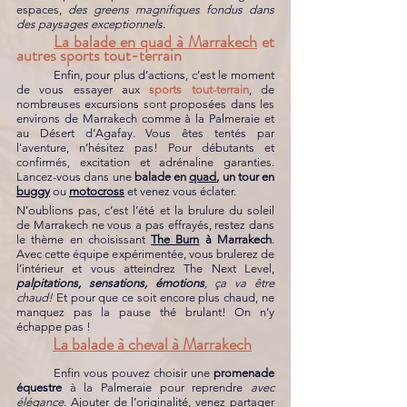
espaces, 
des greens magnifiques fondus dans 
des paysages exceptionnels
.
La balade en quad à Marrakech
 et 
autres sports tout-terrain
	Enfin, pour plus d’actions, c’est le moment 
de vous essayer aux 
sports tout-terrain
, de 
nombreuses excursions sont proposées dans les 
environs de Marrakech comme à la Palmeraie et 
au Désert d’Agafay. Vous êtes tentés par 
l'aventure, n’hésitez pas! Pour débutants et 
confirmés, excitation et adrénaline garanties. 
Lancez-vous dans une 
balade en 
quad
, un tour en 
buggy
ou
motocross
et venez vous éclater. 
N’oublions pas, c’est l’été et la brulure du soleil 
de Marrakech ne vous a pas effrayés, restez dans 
le thème en choisissant
The Burn
 à Marrakech
. 
Avec cette équipe expérimentée, vous brulerez de 
l’intérieur et vous atteindrez The Next Level, 
palpitations, sensations, émotions
, ça va être 
chaud!
 Et pour que ce soit encore plus chaud, ne 
manquez pas la pause thé brulant! On n’y 
échappe pas !
La balade à cheval à Marrakech
	Enfin vous pouvez choisir une 
promenade 
équestre
 à la Palmeraie pour reprendre 
avec 
élégance
. Ajouter de l’originalité, venez partager 