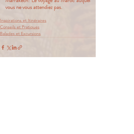
Marrakech! Le voyage au Maroc auquel 
vous ne vous attendiez pas.
Inspirations et Itinéraires
Conseils et Pratiques
Balades et Excursions
Voir tout
Posts récents