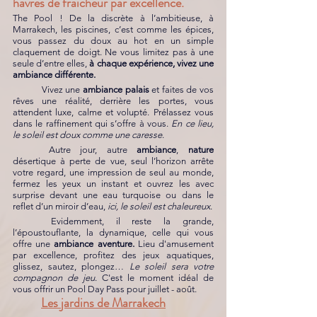
havres de fraicheur par excellence.
The Pool ! De la discrète à l’ambitieuse, à 
Marrakech, les piscines, c’est comme les épices, 
vous passez du doux au hot en un simple 
claquement de doigt. Ne vous limitez pas à une 
seule d’entre elles, 
à chaque expérience, vivez une 
ambiance différente.
	Vivez une 
ambiance palais 
et
faites de vos 
rêves une réalité, derrière les portes, vous 
attendent luxe, calme et volupté. Prélassez vous 
dans le raffinement qui s’offre à vous. 
En ce lieu, 
le soleil est doux comme une caresse
. 
	Autre jour, autre 
ambiance
, 
nature
désertique à perte de vue, seul l’horizon arrête 
votre regard, une impression de seul au monde, 
fermez les yeux un instant et ouvrez les avec 
surprise devant une eau turquoise ou dans le 
reflet d’un miroir d’eau, 
ici, le soleil est chaleureux
. 
	Evidemment, il reste la grande, 
l’époustouflante, la dynamique, celle qui vous 
offre une 
ambiance aventure.
 Lieu d'amusement 
par excellence, profitez des jeux aquatiques, 
glissez, sautez, plongez… 
Le soleil sera votre 
compagnon de jeu
. C'est le moment idéal de 
vous offrir un Pool Day Pass pour juillet - août. 
Les jardins de Marrakech