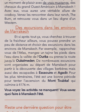
un moment de plaisir avec 
de vrais mustangs
, des 
chevaux du grand Ouest Américain à Marrakech ! 
Avec eux, vous aurez une véritable allure de 
cowboy. Venez les rencontrer dans leur ranch, The 
Burn, et retrouvez vous dans un lieu digne d'un 
Western. 
Des excursions dans les environs 
de Marrakech
	Et si après tout ça, vous cherchez à trouver 
de la fraicheur ailleurs, vous pouvez prendre un 
peu de distance et choisir des excursions dans les 
environs de Marrakech. Par exemple,  rapprochez 
vous de l'Atlas, mangez un tajine les pieds dans 
l'eau dans la vallée de l'
Ourika
 ou prenez la route 
jusqu'à 
Oukaïmeden
.
 De nombreuses excursions 
sont organisées au départ de Marrakech pour 
partir à la découverte des villages 
berbères mais 
aussi des escapades à 
Essaouira
 et 
Agadir.
 Pour 
les plus téméraires, l'été est une bonne période 
pour tenter l'ascension du 
Mont Toubkal
 qui 
culmine à 4176 m. 
Vous voyez les activités ne manquent! Vous savez 
quoi faire à Marrakech l'été.
Reste une dernière question pour être 