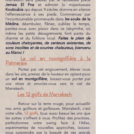
Jemaa El Fna
 et admirer la majestueuse 
Koutoubia 
qui depuis 9 siècles domine en silence 
l’effervescence à ses pieds. Commencez par 
l’incontournable promenade dans 
les souks de la 
Médina
, déambulez, flânez, oubliez le temps, 
perdez-vous avec plaisir dans ce labyrinthe, où 
même les petits désagréments font partis du 
charme et du folklore local. 
Faites le plein de 
couleurs chatoyantes, de senteurs existantes, de 
sons insolites et de sourires chaleureux, bienvenu 
au Maroc !
Le vol en montgolfière à la 
Palmeraie
	Portez par cet engouement, élevez vous 
dans les airs, prenez de la hauteur en optant pour 
un 
vol en montgolfière
, 
laissez-vous porter par 
vos rêves 
et envolez-vous vers le ciel de 
Marrakech.
Les 12 golfs de Marrakech
	Retour sur la terre rouge, pour accueillir 
nos amis golfeurs et golfeuses. Marrakech, c’est 
votre ville, 
12 golfs
, tous aussi beaux les uns que 
les autres s’offrent à vous. Profitez des practices, 
perfectionnez votre swing face à l’Atlas, 
expérimentez de nouvelles approches, laissez-
vous surprendre par la beauté de ces grands 