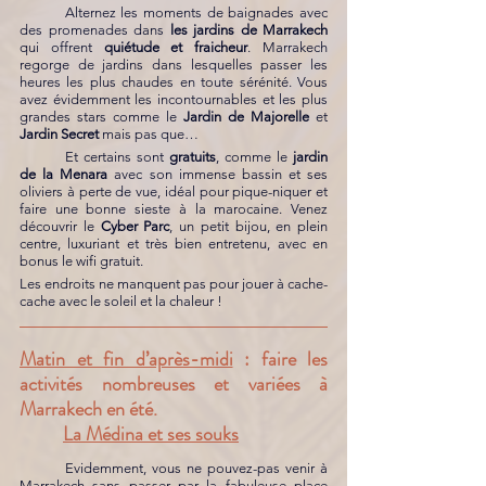
	Alternez les moments de baignades avec 
des promenades dans 
les jardins de Marrakech 
qui offrent 
quiétude et fraicheur
. Marrakech 
regorge de jardins dans lesquelles passer les 
heures les plus chaudes en toute sérénité. Vous 
avez évidemment les incontournables et les plus 
grandes stars comme le 
Jardin de Majorelle
 et 
Jardin Secret
 mais pas que… 
	Et certains sont 
gratuits
, comme le 
jardin 
de la Menara 
avec son immense bassin et ses 
oliviers à perte de vue, idéal pour pique-niquer et 
faire une bonne sieste à la marocaine. Venez 
découvrir le 
Cyber Parc
, un petit bijou, en plein 
centre, luxuriant et très bien entretenu, avec en 
bonus le wifi gratuit.  
Les endroits ne manquent pas pour jouer à cache-
cache avec le soleil et la chaleur !  
Matin et fin d’après-midi
 : faire les 
activités nombreuses et variées à 
Marrakech en été.
La Médina et ses souks
	Evidemment, vous ne pouvez-pas venir à 
Marrakech sans passer par la fabuleuse place 