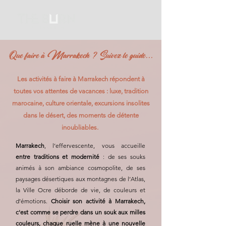
Que faire à Marrakech ? Suivez le guide...
Les activités à faire à Marrakech répondent à
toutes vos attentes de vacances : luxe, tradition
marocaine, culture orientale, excursions insolites
dans le désert, des moments de détente
inoubliables.
Marrakech
, l’effervescente, vous accueille
entre traditions et modernité
: de ses souks
animés à son ambiance cosmopolite, de ses
paysages désertiques aux montagnes de l’Atlas,
la Ville Ocre déborde de vie, de couleurs et
d’émotions.
Choisir son activité à Marrakech,
c'est comme se perdre dans un souk aux milles
couleurs, chaque ruelle mène à une nouvelle