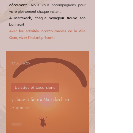
découverte.
Nous vous accompagnons pour
vivre pleinement chaque instant.
A Marrakech, chaque voyageur trouve son
bonheur!
Avec les activités incontournables de la Ville
Ocre, vivez l'instant présent!
17 oct. 2025
Balades et Excursions
5 choses à faire à Marrakech en
Automne!