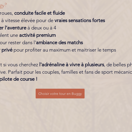
gy? 
roues, 
conduite facile et fluide
é à vitesse élevée pour de 
vraies sensations fortes
r l’aventure
 à deux ou à 4
lent une 
activité premium
our rester dans l'
ambiance des matchs
 privé
 pour profiter au maximum et maitriser le temps
t si vous cherchez 
l'adrénaline à vivre à plusieurs
, de belles p
ve. Parfait pour les couples, familles et fans de sport mécaniq
pilote de course !
Choisir votre tour en Buggy