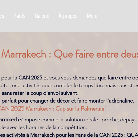
tés
Raids
Galerie
À propos
More
arrakech : Que faire entre deu
pour la 
CAN 2025
 et vous vous demandez 
que faire entre d
hôtel, une activités pour combler le temps libre mais sans stres
 
sans rater le coup d’envoi suivant
.
 parfait pour
changer de décor et faire monter l’adrénaline.
 CAN 2025 Marrakech : Cap sur la Palmeraie!
arrakech
 s’impose comme la solution idéale : proche, dépaysa
e avec les horaires de la compétition.
es activités à Marrakech pour les Fans de la CAN 2025
 : 
QUA