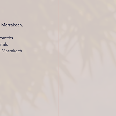
 Marrakech, 
x matchs
nnels
re Marrakech 