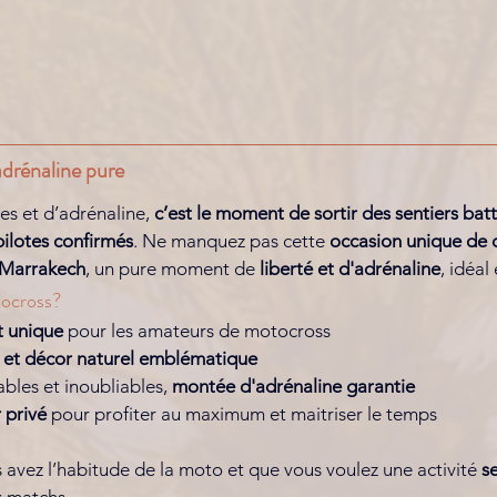
adrénaline pure
s et d’adrénaline, 
c’est le moment de sortir des sentiers bat
pilotes confirmés
. Ne manquez pas cette 
occasion unique de c
 Marrakech
, un pure moment de 
liberté et d'adrénaline
, idéal
tocross? 
t unique
 pour les amateurs de motocross
e et décor naturel emblématique
bles et inoubliables, 
montée d'adrénaline garantie
 privé
 pour profiter au maximum et maitriser le temps
s avez l’habitude de la moto et que vous voulez une activité 
s