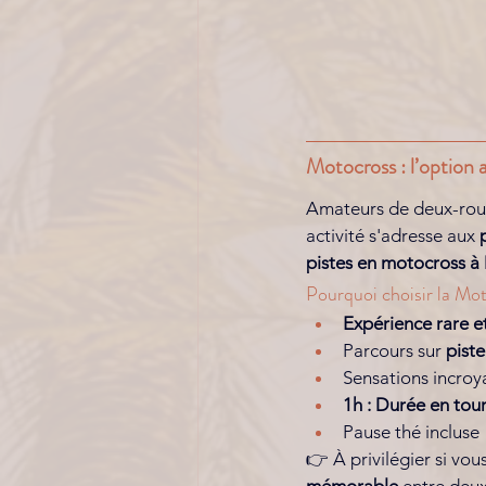
Motocross : l’option 
Amateurs de deux-roue
activité s'adresse aux 
pistes en motocross à
Pourquoi choisir la Mo
Expérience rare e
Parcours sur 
pist
Sensations incroya
1h : Durée en tour
Pause thé incluse 
👉 À privilégier si vou