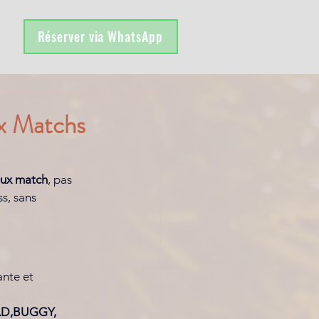
Réserver via WhatsApp
x Matchs
eux match
, pas 
s, sans 
nte et 
D,BUGGY, 