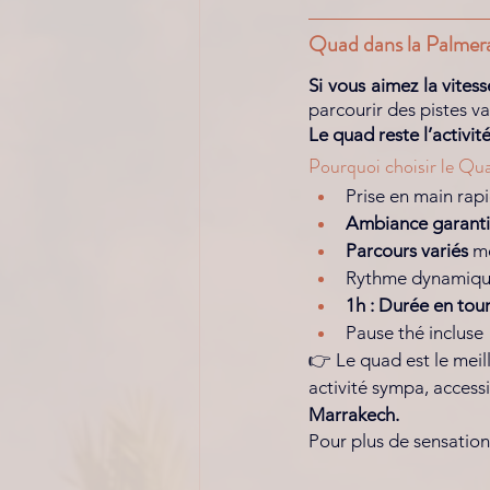
Quad dans la Palmerai
Si vous aimez la vitess
parcourir des pistes va
Le quad reste l’activit
Pourquoi choisir le Qu
Prise en main rap
Ambiance garantie
Parcours variés
 m
Rythme dynamique
1h : Durée en tour
Pause thé incluse 
👉 Le quad est le meill
activité sympa, access
Marrakech. 
Pour plus de sensation