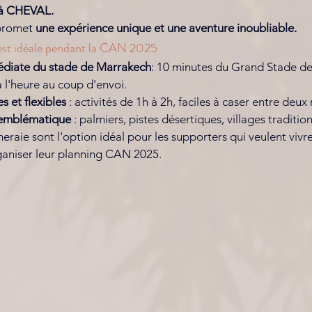
 à CHEVAL.
promet
 une expérience unique et une aventure inoubliable.
est idéale pendant la CAN 2025
édiate
du stade de Marrakech
: 10 minutes du Grand Stade de
à l'heure au coup d'envoi. 
s et flexibles
 : activités de 1h à 2h, faciles à caser entre deu
 emblématique
 : palmiers, pistes désertiques, villages traditio
meraie sont l'option idéal pour les supporters qui veulent viv
aniser leur planning CAN 2025.