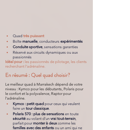
Quad
très puissant
Boîte 
manuelle
,
conducteurs 
expérimentés
Conduite sportive
, sensations garanties
Réservé aux circuits dynamiques ou aux 
passionnés
Idéal pour :
 les passionnés de pilotage, les clients 
recherchant l’adrénaline.
En résumé : Quel quad choisir?
Le meilleur quad à Marrakech dépend de votre 
niveau : Kymco pour les débutants, Polaris pour 
le confort et la polyvalence, Raptor pour 
l’adrénaline.
Kymco
 :
petit quad 
pour ceux
qui veulent 
faire un
 tour classique
.
Polaris 570 :
plus de sensations
 en toute
sécurité
 au volant d'un 
vrai tout-terrain
, 
parfait pour 
monter à deux
 comme les 
familles avec des enfants
 ou un ami qui ne 