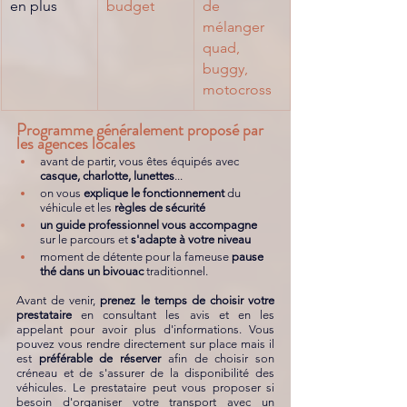
en plus
budget
de 
mélanger 
quad, 
buggy, 
motocross
Programme généralement proposé par 
les agences locales
avant de partir, vous êtes équipés avec 
casque, charlotte, lunettes
...
on vous 
explique le fonctionnement
 du 
véhicule et les 
règles de sécurité
un guide professionnel vous accompagne
sur le parcours et 
s'adapte à votre niveau
moment de détente pour la fameuse 
pause 
thé dans un bivouac
 traditionnel. 
Avant de venir, 
prenez le temps de choisir votre 
prestataire
 en consultant les avis et en les 
appelant pour avoir plus d'informations. Vous 
pouvez vous rendre directement sur place mais il 
est 
préférable de réserver
 afin de choisir son 
créneau et de s'assurer de la disponibilité des 
véhicules. Le prestataire peut vous proposer si 
besoin d'organiser votre transport avec un 