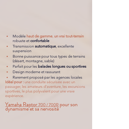
Modèle
haut de gamme
, 
un vrai tout-terrain 
robuste et 
confortable
Transmission 
automatique
, excellente 
suspension
Bonne puissance pour tous types de terrains 
(désert, montagne, sable)
Parfait pour les 
balades longues ou sportives
Design moderne et rassurant
Rarement proposé par les agences locales
Idéal pour :
 une conduite sécurisée avec un 
passager, les amateurs d’aventure, les excursions 
sportives, le plus polyvalent pour une vraie 
expérience.
Yamaha Raptor 
 pour son 
700 / 700R
dynamisme et sa nervosité