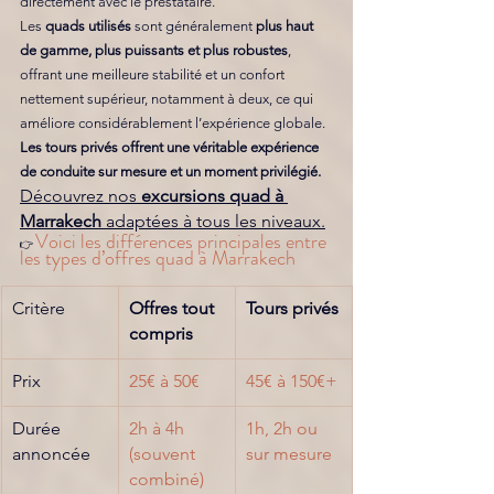
directement avec le prestataire.
Les 
quads utilisés 
sont généralement
 plus haut 
de gamme, plus puissants et plus robustes
, 
offrant une meilleure stabilité et un confort 
nettement supérieur, notamment à deux, ce qui 
améliore considérablement l’expérience globale.
Les tours privés offrent une véritable expérience 
de conduite sur mesure et un moment privilégié. 
Découvrez nos 
excursions quad à 
Marrakech
 adaptées à tous les niveaux.
Voici les différences principales entre 
👉 
les types d’offres quad à Marrakech
Critère
Offres tout 
Tours privés
compris
Prix
25€ à 50€
45€ à 150€+
Durée 
2h à 4h 
1h, 2h ou 
annoncée
(souvent 
sur mesure
combiné)