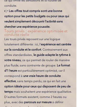
ce qui limite les sensations et la fluidité de 
conduite. 
👉 
Les offres tout compris sont une bonne 
option pour les petits budgets ou pour ceux qui 
veulent simplement découvrir l’activité sans 
chercher une expérience poussée.
Tours privés : expérience optimisée et 
conduite réelle
Les tours privés reposent sur une logique 
totalement différente : ici, l’
expérience est centrée 
sur la conduite et le confort
. 
Contrairement aux 
offres standardisées, 
le guide adapte le rythme à 
votre niveau
, ce qui permet de rouler de manière 
plus fluide, sans contrainte de groupe.
Le format 
d’1 heure 
est particulièrement optimisé, car il 
correspond à 
une vraie heure de conduite 
effective
, sans temps perdu, ce qui en fait une 
option idéale pour ceux qui disposent de peu de 
temps
 mais souhaitent une expérience qualitative.
D’autres formats existent, comme 2 heures ou 
plus, avec des 
parcours sur mesure
 à définir 