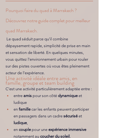
Pourquoi faire du quad à Marrakech ? 
Découvrez notre guide complet pour meilleur 
quad Marrakech.
Le quad séduit parce qu’il combine 
dépaysement rapide, simplicité de prise en main 
et sensation de liberté. En quelques minutes, 
vous quittez l’environnement urbain pour rouler 
sur des pistes ouvertes où vous êtes pleinement 
acteur de l’expérience. 
Une activité idéale entre amis, en 
famille, groupe et team building
C’est une activité particulièrement adaptée entre : 
entre 
amis
 pour son côté 
dynamique
 et 
ludique
en 
famille
 car les enfants peuvent participer 
en passagers dans un cadre 
sécurisé 
et 
ludique
, 
en 
couple
 pour une 
expérience immersive
notamment au 
coucher du soleil
,