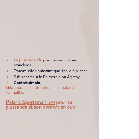
Le plus répandu
pour les excursions 
standards
Transmission 
automatique
, facile à piloter
Suffisant pour la Palmeraie ou Agafay
Confort simple
.
Idéal pour :
 les débutants et les balades 
tranquilles 
Polaris Sportsman 
 pour sa 
570
puissance et son confort en duo