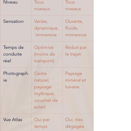
Niveau
Tous 
Tous 
niveaux
niveaux
Sensation
Variée, 
Ouverte, 
dynamique,
fluide, 
 immersive
immersive
Temps de 
Optimisé 
Réduit par 
conduite 
(moins de 
le trajet
réel
transport)
Photograph
Cadre 
Paysage 
ie
naturel, 
minéral et 
paysage 
lunaire
mythique, 
coucher de 
soleil
Vue Atlas
Oui par 
Oui, très 
temps 
dégagée