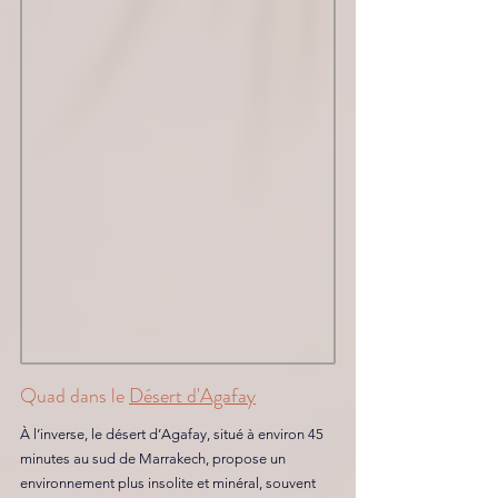
Quad dans le 
Désert d'Agafay
À l’inverse, le désert d’Agafay, situé à environ 45 
minutes au sud de Marrakech, propose un 
environnement plus insolite et minéral, souvent 