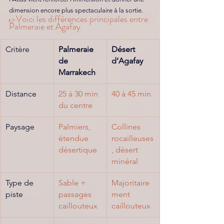
dimension encore plus spectaculaire à la sortie.
Voici les différences principales entre 
👉 
Palmeraie et Agafay
Critère
Palmeraie 
Désert 
de 
d’Agafay
Marrakech
Distance
25 à 30 min 
40 à 45 min
du centre
Paysage
Palmiers, 
Collines 
étendue 
rocailleuses
désertique
, désert 
minéral
Type de 
Sable + 
Majoritaire
piste
passages 
ment 
caillouteux 
caillouteux