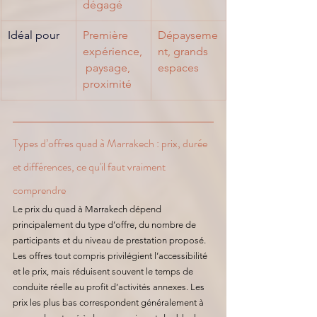
dégagé
Idéal pour
Première 
Dépayseme
expérience,
nt, grands 
 paysage, 
espaces
proximité
Types d’offres quad à Marrakech : prix, durée 
et différences, ce qu'il faut vraiment 
comprendre
Le prix du quad à Marrakech dépend 
principalement du type d’offre, du nombre de 
participants et du niveau de prestation proposé. 
Les offres tout compris privilégient l’accessibilité 
et le prix, mais réduisent souvent le temps de 
conduite réelle au profit d’activités annexes. 
Les 
prix les plus bas correspondent généralement à 