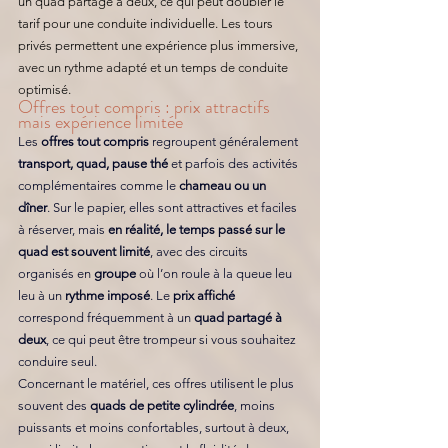
un quad partagé à deux, ce qui peut doubler le 
tarif pour une conduite individuelle. 
Les tours 
privés permettent une expérience plus immersive, 
avec un rythme adapté et un temps de conduite 
optimisé.
Offres tout compris : prix attractifs 
mais expérience limitée
Les 
offres tout compris
 regroupent généralement 
transport, quad, pause thé
 et parfois des activités 
complémentaires comme le 
chameau ou un 
dîner
. Sur le papier, elles sont attractives et faciles 
à réserver, mais 
en réalité, le temps passé sur le 
quad est souvent limité
, avec des circuits 
organisés en 
groupe
 où l’on roule à la queue leu 
leu à un
 rythme imposé
. Le 
prix affiché
correspond fréquemment à un
 quad partagé à 
deux
, ce qui peut être trompeur si vous souhaitez 
conduire seul.
Concernant le matériel, ces offres utilisent le plus 
souvent des 
quads de petite cylindrée
, moins 
puissants et moins confortables, surtout à deux, 