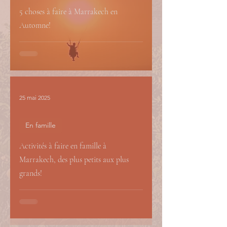
5 choses à faire à Marrakech en
Automne!
25 mai 2025
En famille
Activités à faire en famille à
Marrakech, des plus petits aux plus
grands!