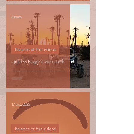
8 mars
Balades et Excursions
Quad vs Buggy à Marrakech
17 oct. 2025
Balades et Excursions