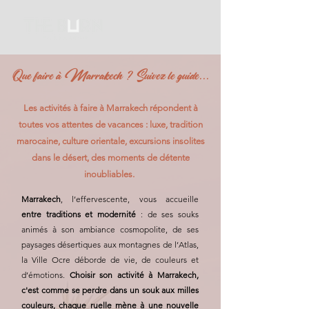
Que faire à Marrakech ? Suivez le guide...
Les activités à faire à Marrakech répondent à
toutes vos attentes de vacances : luxe, tradition
marocaine, culture orientale, excursions insolites
dans le désert, des moments de détente
inoubliables.
Marrakech
, l’effervescente, vous accueille
entre traditions et modernité
: de ses souks
animés à son ambiance cosmopolite, de ses
paysages désertiques aux montagnes de l’Atlas,
la Ville Ocre déborde de vie, de couleurs et
d’émotions.
Choisir son activité à Marrakech,
c'est comme se perdre dans un souk aux milles
couleurs, chaque ruelle mène à une nouvelle