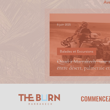
Ave
8 juin 2025
Balades et Excursions
Quad à Marrakech : une a
entre désert, palmeraie et
COMMENCE