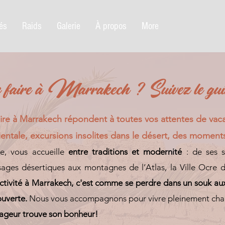
tés
Raids
Galerie
À propos
More
faire à Marrakech ? Suivez le gui
faire à Marrakech répondent à toutes vos attentes de vaca
ientale, excursions insolites dans le désert, des moment
nte, vous accueille
entre traditions et modernité
: de ses 
ages désertiques aux montagnes de l’Atlas, la Ville Ocre 
activité à Marrakech, c'est comme se perdre dans un souk aux
uverte.
Nous vous accompagnons pour vivre pleinement chaq
ageur trouve son bonheur!