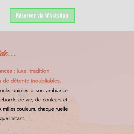
Réserver via WhatsApp
de...
nces : luxe, tradition
s de détente inoubliables.
souks animés à son ambiance
déborde de vie, de couleurs et
 milles couleurs, chaque ruelle
ue instant.