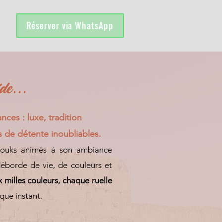
Réserver via WhatsApp
de...
nces : luxe, tradition
s de détente inoubliables.
souks animés à son ambiance
déborde de vie, de couleurs et
 milles couleurs, chaque ruelle
ue instant.