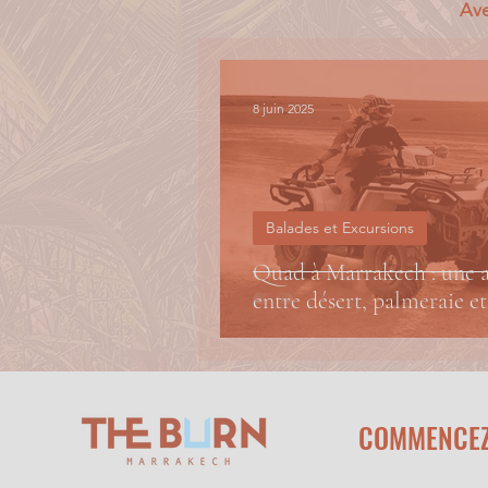
Ave
8 juin 2025
Balades et Excursions
Quad à Marrakech : une a
entre désert, palmeraie et
COMMENCE