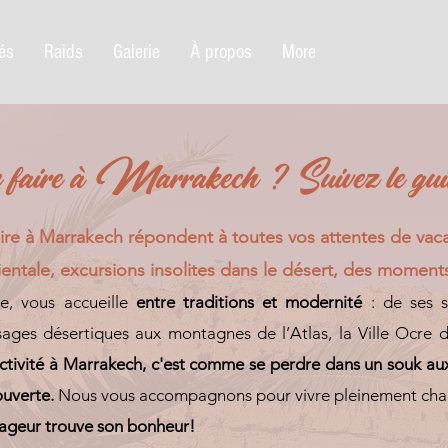
tés
Raids
Galerie
À propos
More
faire à Marrakech ? Suivez le gui
faire à Marrakech répondent à toutes vos attentes de vaca
ientale, excursions insolites dans le désert, des moment
nte, vous accueille
entre traditions et modernité
: de ses 
ages désertiques aux montagnes de l’Atlas, la Ville Ocre 
activité à Marrakech, c'est comme se perdre dans un souk aux
uverte.
Nous vous accompagnons pour vivre pleinement chaq
ageur trouve son bonheur!